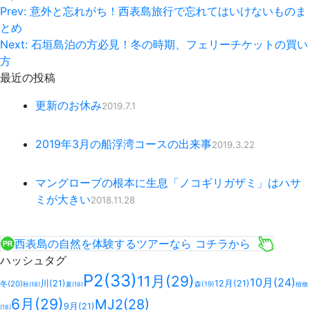
Prev: 意外と忘れがち！西表島旅行で忘れてはいけないものま
とめ
Next: 石垣島泊の方必見！冬の時期、フェリーチケットの買い
方
最近の投稿
更新のお休み
2019.7.1
2019年3月の船浮湾コースの出来事
2019.3.22
マングローブの根本に生息「ノコギリガザミ」はハサ
ミが大きい
2018.11.28
西表島の自然を体験するツアーなら
コチラ
から
ハッシュタグ
P2
(33)
11月
(29)
10月
(24)
川
(21)
12月
(21)
冬
(20)
森
(19)
秋
(18)
夏
(18)
植物
6月
(29)
MJ2
(28)
9月
(21)
(18)