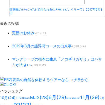
西表島のジャングルで見られる生き物（ピナイサーラ）
2017年6月8
日
最近の投稿
更新のお休み
2019.7.1
2019年3月の船浮湾コースの出来事
2019.3.22
マングローブの根本に生息「ノコギリガザミ」はハサ
ミが大きい
2018.11.28
西表島の自然を体験するツアーなら
コチラ
から
ハッシュタグ
6月
(29)
11月
(29)
MJ2
(28)
10月
(24)
川
(21)
9月
夏
(18)
秋
(18)
植物
(18)