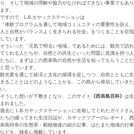
り、そして地域の理解や協力がなければできない事業でもあり
ます。
ですので、L.B.カヤックステーションは
『体験プログラムを通して地域コミュニティの重要性を訴え、
人と自然がバランスよく生きられる社会』をつくることを目指
しています。
そういった「元気で明るい地域」であるためには、観光で訪れ
てくれる人たちや、自然との共生といった問題に意識を持つ人
たちに、まずはこの西表島の自然や生活を知ってもらうことだ
と思っています。
観光業を通じて経済と文化の循環を促しつつ、自然とともに生
きることとはどのようなことかを、この島から発信していきた
い。
そうした想いが下敷きとなり、このサイト
《西表島百科》
は生
まれました。
過去に L.B.カヤックステーションに在籍してくれたガイドさん
たちの綴ってきた生活日誌や、カヤックツアーのレポート、西
表島特有の生態系・動植物達の紹介記事、はたまた地域の行事
などを、雑多に掲載しています。