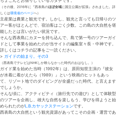
ちょこんとお借りしているカタチです。
（その後、2016年に『西表島の
ほぼ全域
に国立公園が拡張』されました。詳
しくは
環境省のページ
へ）
主産業は農業と観光です。しかし、観光と言っても日帰りのツ
アー客がほとんどで、宿泊客はごく少数。この島の大自然を堪
能したとは言いがたい状況です。
そんな西表島にカヌーを持ち込んで、島で第一号のツアーガイ
ドとして事業を始めたのが当サイトの編集室々長・中神です。
詳しくはコチラの記事をご一読ください。
>
ガイドの始まり。その3
（西表島でテレビはNHKしか映らなかった時代のおはなし。）
ガイド業を始めた当時（1992年）は、原田知世主演の『彼女
が水着に着がえたら（1989）』という映画のヒットもあっ
て、リゾート地でのダイビングが全盛だった時代、と言えます
でしょうか。
そんな頃に、アクティビティ（旅行先での遊び）として体験型
のツアーを企画し、雄大な自然を楽しもう、学びを得ようと始
められたのが
L.B.カヤックステーション
です。
西表島の大自然という観光資源があってこその企画・運営であ