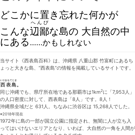
どこかに置き忘れた何かが
へんぴ
こんな
辺鄙
な島の 大自然の中
にある
……かもしれない
当サイト《西表島百科》は、沖縄県 八重山郡 竹富町にあるち
ょっと大きな島、“西表島”の情報を掲載しているサイトです。
いりおもてじま
西表島
。
2
同じ沖縄でも、県庁所在地である那覇市は1km
に「7,953人」
の人口密度に対して、西表島は「8人」です。8人！
沖縄県全域だと 631人。ちなみに渋谷区は 15,268人でした。
※2018年現在
1972年に島の一部が国立公園に指定され、無闇に人が立ち入
ってはいけないエリアとなり、いわば、大自然の一角を人間が