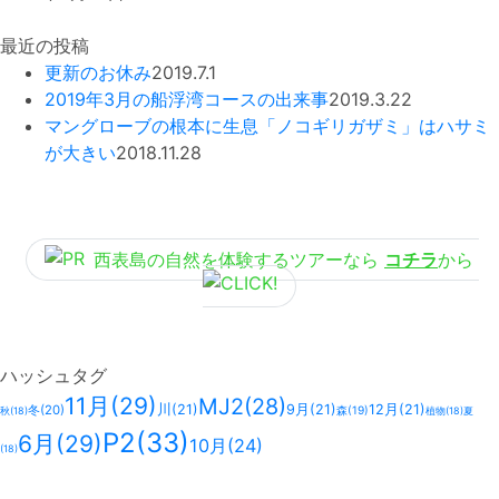
最近の投稿
更新のお休み
2019.7.1
2019年3月の船浮湾コースの出来事
2019.3.22
マングローブの根本に生息「ノコギリガザミ」はハサミ
が大きい
2018.11.28
西表島の自然を体験するツアーなら
コチラ
から
ハッシュタグ
11月
(29)
MJ2
(28)
川
(21)
9月
(21)
12月
(21)
冬
(20)
森
(19)
秋
(18)
植物
(18)
夏
P2
(33)
6月
(29)
10月
(24)
(18)