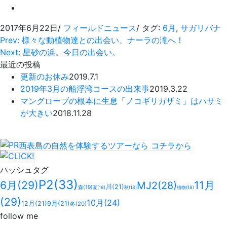
2017年6月22日
/
フィールドニュース
/ タグ:
6月
,
サガリバナ
Prev: 様々な動植物達との出会い、ナーラの滝へ！
Next: 星砂の浜。今日の出会い。
最近の投稿
更新のお休み
2019.7.1
2019年3月の船浮湾コースの出来事
2019.3.22
マングローブの根本に生息「ノコギリガザミ」はハサミ
が大きい
2018.11.28
西表島の自然を体験するツアーなら
コチラ
から
ハッシュタグ
P2
(33)
6月
(29)
11月
MJ2
(28)
川
(21)
森
(19)
夏
(18)
秋
(18)
植物
(18)
(29)
10月
(24)
12月
(21)
9月
(21)
冬
(20)
follow me