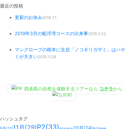
最近の投稿
更新のお休み
2019.7.1
2019年3月の船浮湾コースの出来事
2019.3.22
マングローブの根本に生息「ノコギリガザミ」はハサ
ミが大きい
2018.11.28
西表島の自然を体験するツアーなら
コチラ
から
ハッシュタグ
P2
(33)
11月
(29)
10月
(24)
9月
(21)
森
(19)
夏
(18)
秋
(18)
植物