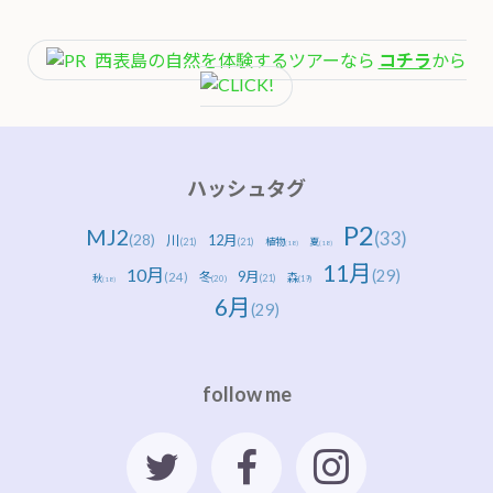
西表島の自然を体験するツアーなら
コチラ
から
ハッシュタグ
P2
MJ2
(33)
(28)
川
12月
(21)
(21)
植物
夏
(18)
(18)
11月
10月
(29)
9月
(24)
冬
森
秋
(21)
(20)
(19)
(18)
6月
(29)
follow me