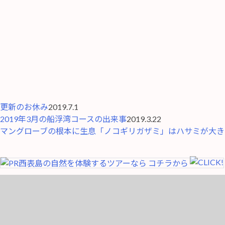
更新のお休み
2019.7.1
2019年3月の船浮湾コースの出来事
2019.3.22
マングローブの根本に生息「ノコギリガザミ」はハサミが大き
西表島の自然を体験するツアーなら
コチラ
から