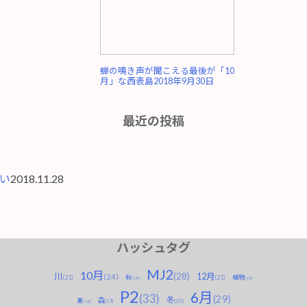
蝉の鳴き声が聞こえる最後が「10
月」な西表島
2018年9月30日
最近の投稿
い
2018.11.28
ハッシュタグ
MJ2
10月
(28)
川
12月
(24)
(21)
秋
(21)
植物
(18)
(18)
P2
6月
(33)
(29)
冬
森
夏
(20)
(19)
(18)