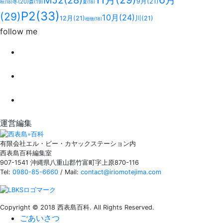
9月
(21)
冬
(20)
森
(19)
秋
(18)
夏
(18)
P2
(33)
(29)
10月
(24)
12月
(21)
川
(21)
植物
(18)
follow me
運営編集
有限会社エル・ビー・カヤックステーション内
西表島百科編集室
907-1541 沖縄県八重山郡竹富町字上原870-116
Tel:
0980-85-6660
/ Mail:
contact@iriomotejima.com
Copyright © 2018 西表島百科. All Rights Reserved.
ごあいさつ