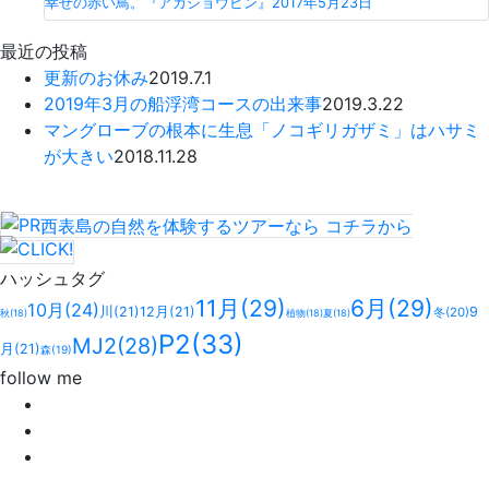
幸せの赤い鳥。『アカショウビン』
2017年5月23日
最近の投稿
更新のお休み
2019.7.1
2019年3月の船浮湾コースの出来事
2019.3.22
マングローブの根本に生息「ノコギリガザミ」はハサミ
が大きい
2018.11.28
西表島の自然を体験するツアーなら
コチラ
から
ハッシュタグ
11月
(29)
6月
(29)
10月
(24)
川
(21)
12月
(21)
9
冬
(20)
秋
(18)
植物
(18)
夏
(18)
P2
(33)
MJ2
(28)
月
(21)
森
(19)
follow me