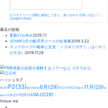
ビーチクリーン活動に参加してきた。あいかわらず多いのは〇〇
2018年11月9日
最近の投稿
更新のお休み
2019.7.1
2019年3月の船浮湾コースの出来事
2019.3.22
マングローブの根本に生息「ノコギリガザミ」はハサミ
が大きい
2018.11.28
西表島の自然を体験するツアーなら
コチラ
から
ハッシュタグ
P2
(33)
6月
(29)
11月
(29)
川
(21)
9月
(21)
冬
(20)
森
(19)
秋
(18)
夏
(18)
植
MJ2
(28)
10月
(24)
12月
(21)
物
(18)
follow me