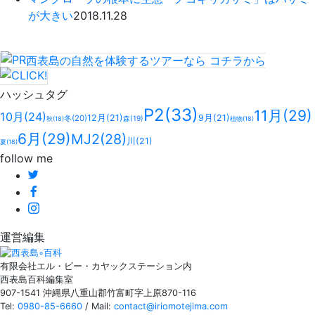
が大きい
2018.11.28
西表島の自然を体験するツアーなら
コチラ
から
ハッシュタグ
P2
(33)
11月
(29)
10月
(24)
12月
(21)
9月
(21)
冬
(20)
森
(19)
秋
(18)
植物
(18)
6月
(29)
MJ2
(28)
川
(21)
夏
(18)
follow me
運営編集
有限会社エル・ビー・カヤックステーション内
西表島百科編集室
907-1541 沖縄県八重山郡竹富町字上原870-116
Tel:
0980-85-6660
/ Mail:
contact@iriomotejima.com