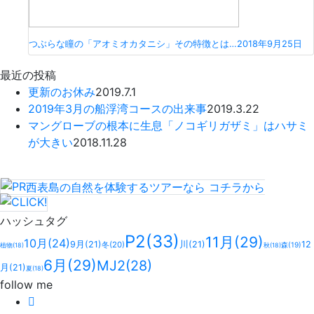
つぶらな瞳の「アオミオカタニシ」その特徴とは…
2018年9月25日
最近の投稿
更新のお休み
2019.7.1
2019年3月の船浮湾コースの出来事
2019.3.22
マングローブの根本に生息「ノコギリガザミ」はハサミ
が大きい
2018.11.28
西表島の自然を体験するツアーなら
コチラ
から
ハッシュタグ
P2
(33)
11月
(29)
10月
(24)
9月
(21)
川
(21)
12
冬
(20)
森
(19)
植物
(18)
秋
(18)
6月
(29)
MJ2
(28)
月
(21)
夏
(18)
follow me