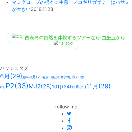
マングローブの根本に生息「ノコギリガザミ」はハサミ
が大きい
2018.11.28
西表島の自然を体験するツアーなら
コチラ
から
ハッシュタグ
6月
(29)
9月
(21)
川
(21)
冬
(20)
森
夏
(18)
植物
(18)
秋
(18)
P2
(33)
11月
(29)
MJ2
(28)
10月
(24)
12月
(21)
(19)
follow me