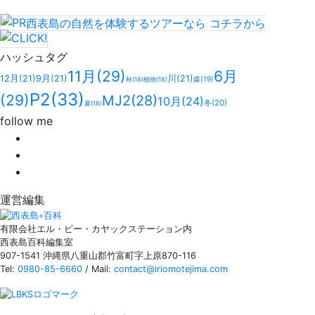
西表島の自然を体験するツアーなら
コチラ
から
ハッシュタグ
11月
(29)
6月
12月
(21)
9月
(21)
川
(21)
森
(19)
秋
(18)
植物
(18)
P2
(33)
(29)
MJ2
(28)
10月
(24)
冬
(20)
夏
(18)
follow me
運営編集
有限会社エル・ビー・カヤックステーション内
西表島百科編集室
907-1541 沖縄県八重山郡竹富町字上原870-116
Tel:
0980-85-6660
/ Mail:
contact@iriomotejima.com