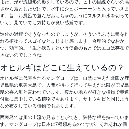
また、形が流線形の形をしているので、ヒトの目線ぐらいの高
さから落としただけで、水中にシュポーーーンと入っていきま
す。昔、お風呂で遊んだおもちゃのようにスルスル水を切って
いく。見ていても気持ちが良い感覚です。
進化の過程でそうなったのでしょうが、そういうふうに種を作
れる植物ってスゴイなとまじまじ感じます。合理的でなおか
つ、効率的。「生き残る」という使命のもとではエゴは存在で
きないのでしょうね。
オヒルギはどこに生えているの？
オヒルギに代表されるマングローブは、自然に生えた北限が鹿
児島県の奄美大島で、人間が持って行って生えた北限が鹿児島
県の喜入町と言われています。暖かい地方が好きな植物で赤道
付近に集中している植物でもあります。サトウキビと同じよう
な分布をしている植物でもあります。
西表島では川の上流で見ることができ、独特な根を持っていま
す。マングローブは日本に7種類あるのですが、それぞれが個