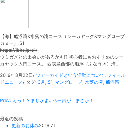
【海】船浮湾&水落の滝コース（シーカヤック&マングローブ
カヌー）:S1
https://lbks.jp/s1/
ウミガメとの出会いがあるかも!? 初心者にもおすすめのシー
カヤック入門コース。 西表島西部の船浮（ふなうき）湾…
2019年3月22日
/
ツアーガイドという活動について
,
フィール
ドニュース
/ タグ:
3月
,
S1
,
マングローブ
,
水落の滝
,
船浮湾
Prev: えっ！？まじかよ…ベー吉が、まさか！！
最近の投稿
更新のお休み
2019.7.1