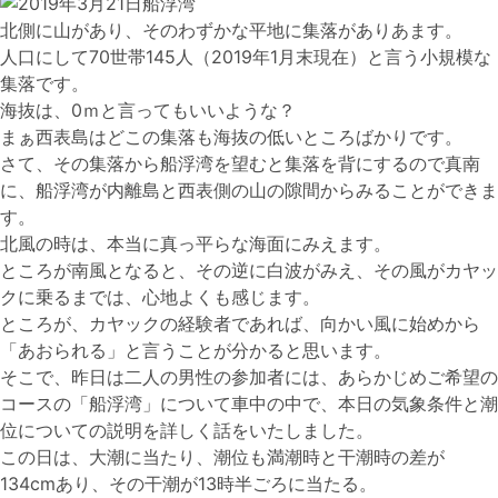
北側に山があり、そのわずかな平地に集落がありあます。
人口にして70世帯145人（2019年1月末現在）と言う小規模な
集落です。
海抜は、0ｍと言ってもいいような？
まぁ西表島はどこの集落も海抜の低いところばかりです。
さて、その集落から船浮湾を望むと集落を背にするので真南
に、船浮湾が内離島と西表側の山の隙間からみることができま
す。
北風の時は、本当に真っ平らな海面にみえます。
ところが南風となると、その逆に白波がみえ、その風がカヤッ
クに乗るまでは、心地よくも感じます。
ところが、カヤックの経験者であれば、向かい風に始めから
「あおられる」と言うことが分かると思います。
そこで、昨日は二人の男性の参加者には、あらかじめご希望の
コースの「船浮湾」について車中の中で、本日の気象条件と潮
位についての説明を詳しく話をいたしました。
この日は、大潮に当たり、潮位も満潮時と干潮時の差が
134cmあり、その干潮が13時半ごろに当たる。