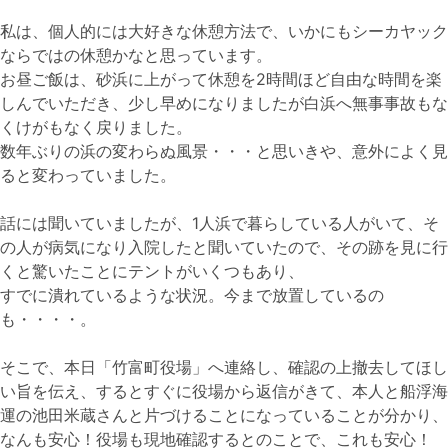
私は、個人的には大好きな休憩方法で、いかにもシーカヤック
ならではの休憩かなと思っています。
お昼ご飯は、砂浜に上がって休憩を2時間ほど自由な時間を楽
しんでいただき、少し早めになりましたが白浜へ無事事故もな
くけがもなく戻りました。
数年ぶりの浜の変わらぬ風景・・・と思いきや、意外によく見
ると変わっていました。
話には聞いていましたが、1人浜で暮らしている人がいて、そ
の人が病気になり入院したと聞いていたので、その跡を見に行
くと驚いたことにテントがいくつもあり、
すでに潰れているような状況。今まで放置しているの
も・・・・。
そこで、本日「竹富町役場」へ連絡し、確認の上撤去してほし
い旨を伝え、するとすぐに役場から返信がきて、本人と船浮海
運の池田米蔵さんと片づけることになっていることが分かり、
なんも安心！役場も現地確認するとのことで、これも安心！