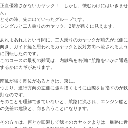
正直優雅さがないカヤック！ しかし、怯むわけにはいきませ
ん。
とその時、先に出ていったグループです。
シングルと二人乗りのカヤック、2艇が遠くに見えます。
あれよあれよという間に、二人乗りのカヤックが舳先が北側に
向き、ガイド艇と思われるカヤックと反対方向へ流されるよう
に回転したのです。
このコースの最初の難関は、内離島を右側に航路をいかに通過
するかにカギがあります。
南風が強く潮位があるときは、東に。
つまり、進行方向の左側に弧を描くように山際を目指すのが鉄
則なのです。
そのことを理解できていないと、航路に流され、エンジン船と
の交差の危険と、向き合うことになります。
その方々は、何とか回避して我々のカヤックよりは、航路に近