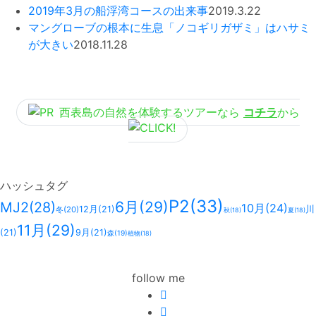
2019年3月の船浮湾コースの出来事
2019.3.22
マングローブの根本に生息「ノコギリガザミ」はハサミ
が大きい
2018.11.28
西表島の自然を体験するツアーなら
コチラ
から
ハッシュタグ
P2
(33)
6月
(29)
MJ2
(28)
10月
(24)
12月
(21)
川
冬
(20)
秋
(18)
夏
(18)
11月
(29)
(21)
9月
(21)
森
(19)
植物
(18)
follow me