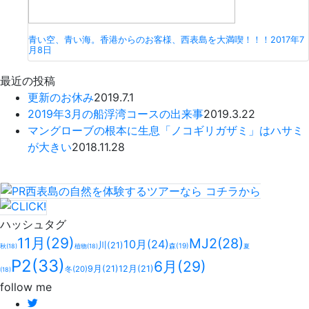
青い空、青い海。香港からのお客様、西表島を大満喫！！！
2017年7
月8日
最近の投稿
更新のお休み
2019.7.1
2019年3月の船浮湾コースの出来事
2019.3.22
マングローブの根本に生息「ノコギリガザミ」はハサミ
が大きい
2018.11.28
西表島の自然を体験するツアーなら
コチラ
から
ハッシュタグ
11月
(29)
MJ2
(28)
10月
(24)
川
(21)
森
(19)
秋
(18)
植物
(18)
夏
P2
(33)
6月
(29)
9月
(21)
12月
(21)
冬
(20)
(18)
follow me