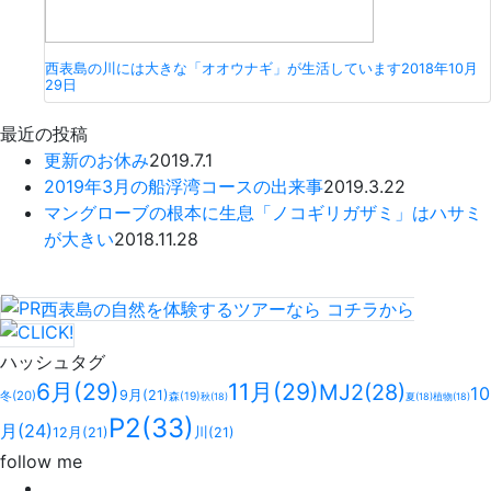
西表島の川には大きな「オオウナギ」が生活しています
2018年10月
29日
最近の投稿
更新のお休み
2019.7.1
2019年3月の船浮湾コースの出来事
2019.3.22
マングローブの根本に生息「ノコギリガザミ」はハサミ
が大きい
2018.11.28
西表島の自然を体験するツアーなら
コチラ
から
ハッシュタグ
6月
(29)
11月
(29)
MJ2
(28)
10
9月
(21)
冬
(20)
森
(19)
秋
(18)
夏
(18)
植物
(18)
P2
(33)
月
(24)
12月
(21)
川
(21)
follow me