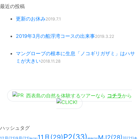
最近の投稿
更新のお休み
2019.7.1
2019年3月の船浮湾コースの出来事
2019.3.22
マングローブの根本に生息「ノコギリガザミ」はハサ
ミが大きい
2018.11.28
西表島の自然を体験するツアーなら
コチラ
から
ハッシュタグ
P2
(33)
11月
(29)
MJ2
(28)
12月
(21)
9月
(21)
川
(21)
冬
秋
(18)
植物
(18)