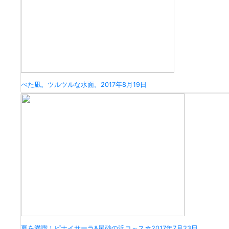
べた凪。ツルツルな水面。
2017年8月19日
夏を満喫！ピナイサーラ&星砂の浜コ～ス☆
2017年7月23日