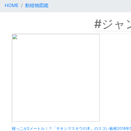
HOME
動植物図鑑
#ジャ
根っこが2メートル！？「サキシマスオウの木」のスゴい板根
2018年