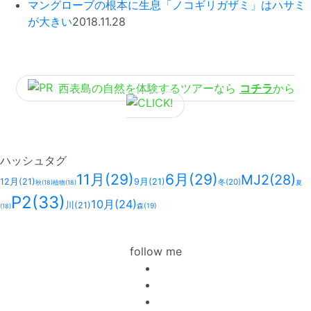
マングローブの根本に生息「ノコギリガザミ」はハサミ
が大きい
2018.11.28
西表島の自然を体験するツアーなら
コチラ
から
ハッシュタグ
11月
(29)
6月
(29)
MJ2
(28)
12月
(21)
9月
(21)
冬
(20)
秋
(18)
植物
(18)
夏
P2
(33)
10月
(24)
川
(21)
森
(19)
(18)
follow me