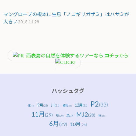
マングローブの根本に生息「ノコギリガザミ」はハサミが
大きい
2018.11.28
西表島の自然を体験するツアーなら
コチラ
から
ハッシュタグ
P2
(33)
9月
川
12月
夏
(21)
(21)
植物
(21)
(18)
(18)
11月
MJ2
(29)
(28)
冬
森
秋
(20)
(19)
(18)
6月
10月
(29)
(24)