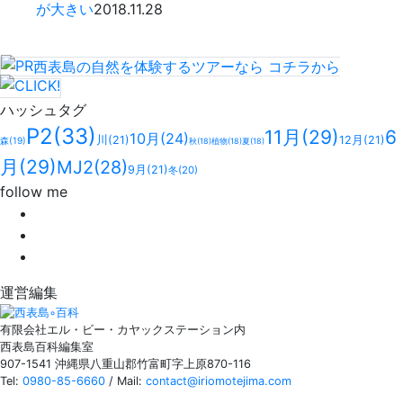
が大きい
2018.11.28
西表島の自然を体験するツアーなら
コチラ
から
ハッシュタグ
P2
(33)
11月
(29)
6
10月
(24)
川
(21)
12月
(21)
森
(19)
秋
(18)
植物
(18)
夏
(18)
月
(29)
MJ2
(28)
9月
(21)
冬
(20)
follow me
運営編集
有限会社エル・ビー・カヤックステーション内
西表島百科編集室
907-1541 沖縄県八重山郡竹富町字上原870-116
Tel:
0980-85-6660
/ Mail:
contact@iriomotejima.com