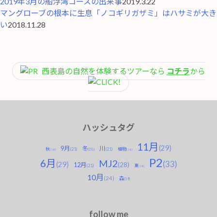
2019年3月の船浮湾コースの出来事
2019.3.22
マングローブの根本に生息「ノコギリガザミ」はハサミが大き
い
2018.11.28
西表島の自然を体験するツアーなら
コチラ
から
ハッシュタグ
11月
(29)
9月
川
冬
秋
(21)
(21)
植物
(20)
(18)
(18)
P2
6月
MJ2
(33)
(29)
(28)
12月
(21)
夏
(18)
10月
(24)
森
(19)
follow me