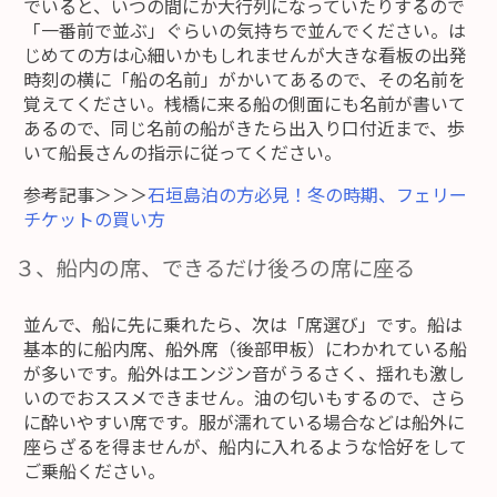
でいると、いつの間にか大行列になっていたりするので
「一番前で並ぶ」ぐらいの気持ちで並んでください。は
じめての方は心細いかもしれませんが大きな看板の出発
時刻の横に「船の名前」がかいてあるので、その名前を
覚えてください。桟橋に来る船の側面にも名前が書いて
あるので、同じ名前の船がきたら出入り口付近まで、歩
いて船長さんの指示に従ってください。
参考記事＞＞＞
石垣島泊の方必見！冬の時期、フェリー
チケットの買い方
３、船内の席、できるだけ後ろの席に座る
並んで、船に先に乗れたら、次は「席選び」です。船は
基本的に船内席、船外席（後部甲板）にわかれている船
が多いです。船外はエンジン音がうるさく、揺れも激し
いのでおススメできません。油の匂いもするので、さら
に酔いやすい席です。服が濡れている場合などは船外に
座らざるを得ませんが、船内に入れるような恰好をして
ご乗船ください。