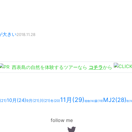
が大きい
2018.11.28
西表島の自然を体験するツアーなら
コチラ
から
11月
(29)
MJ2
(28)
10月
(24)
(21)
9月
(21)
川
(21)
冬
(20)
森
(19)
植物
(18)
秋
(1
follow me