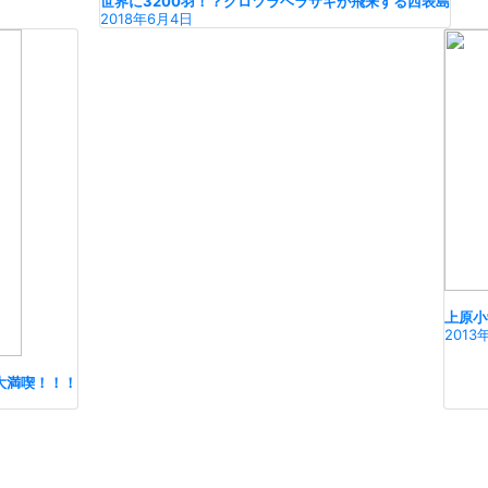
世界に3200羽！？クロツラヘラサギが飛来する西表島
2018年6月4日
上原小
2013
大満喫！！！