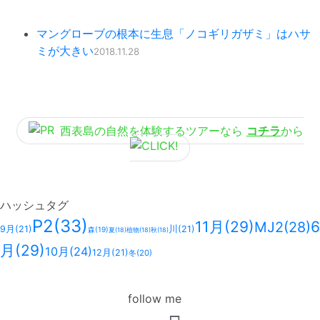
マングローブの根本に生息「ノコギリガザミ」はハサ
ミが大きい
2018.11.28
西表島の自然を体験するツアーなら
コチラ
から
ハッシュタグ
P2
(33)
11月
(29)
6
MJ2
(28)
9月
(21)
川
(21)
森
(19)
夏
(18)
植物
(18)
秋
(18)
月
(29)
10月
(24)
12月
(21)
冬
(20)
follow me